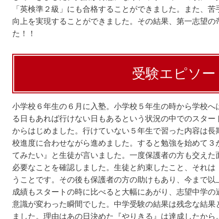
「英検準２級」にも合格することができました。また、苦
向上を実現することができました。その結果、第一志望の
た！！
受験エピソー
小学校６年生の６月に入塾。小学校５年生の時から学校へ
る日もあれば行けない日もあるという状況の中でのスター
からはじめました。行けていない５年生で習った内容は長
校進度に合わせながら進めました。すると勉強を始めて３
てみたい』と生徒が言いました。一度保護者の方も交えた
必要なことを確認しました。生徒と約束したこと、それは
うことです。その後も保護者の方の助けもあり、今まで以
成績もスタートの時に比べると大幅にあがり、志望中学の
意識が変わった瞬間でした。中学受験の結果は残念な結果
ました。理由はあの日決めた『やりきる』は達成したから