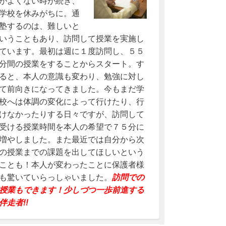
がよくない時が続き、
学校を休みがちに。通
塾するのは、難しいと
いうこともあり、訪問して授業を実施し
ています。最初は週に１度訪問し、５５
分間の授業をすることからスタート。す
ると、本人の意識も変わり、勉強に対し
て前向きになってきました。今もまだ学
校へは体調の変化によって行けたり、行
けなかったりする日々ですが、訪問して
受ける授業時間を本人の希望で７５分に
増やしました。また最近では自分から次
の授業までの課題を出してほしいという
ことも！本人が変わったことに保護者様
も驚いていらっしゃいました。
訪問での
授業もできます！少しづつ一歩前進する
伴走者!!