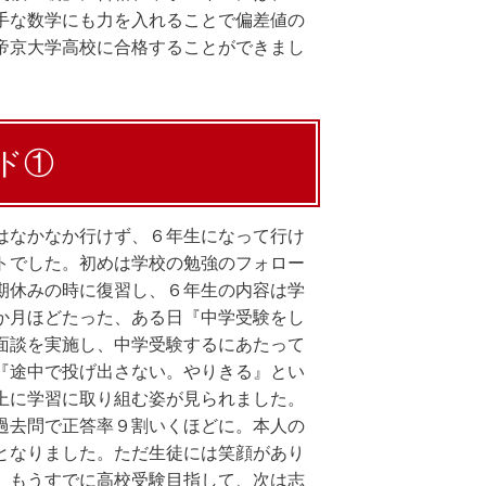
手な数学にも力を入れることで偏差値の
帝京大学高校に合格することができまし
ド①
はなかなか行けず、６年生になって行け
トでした。初めは学校の勉強のフォロー
期休みの時に復習し、６年生の内容は学
か月ほどたった、ある日『中学受験をし
面談を実施し、中学受験するにあたって
『途中で投げ出さない。やりきる』とい
上に学習に取り組む姿が見られました。
過去問で正答率９割いくほどに。本人の
となりました。ただ生徒には笑顔があり
。もうすでに高校受験目指して、次は志