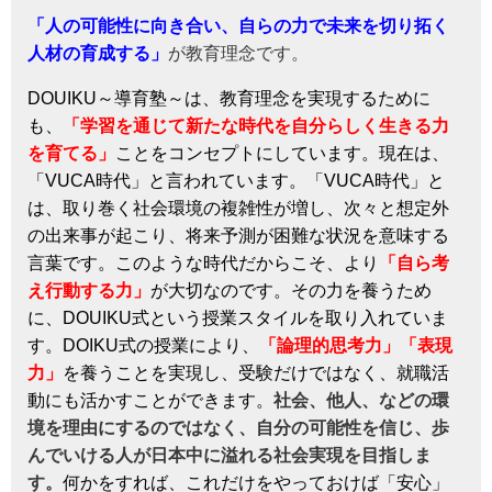
「人の可能性に向き合い、
自らの力で未来を切り拓く
人材の育成する」
が教育理念です。
DOUIKU
～導育塾～は、教育理念を実現するために
も、
「学習を通じて新たな時代を自分らしく生きる力
を育てる」
ことをコンセプトにしています。
現在は、
「
VUCA
時代」と言われています。「
VUCA
時代」と
は、取り巻く社会環境の複雑性が増し、次々と想定外
の出来事が起こり、将来予測が困難な状況を意味する
言葉です。このような時代だからこそ、より
「自ら考
え行動する力」
が大切なのです。その力を養うため
に、
DOUIKU
式という授業スタイルを取り入れていま
す。
DOIKU
式の授業により、
「論理的思考力」「表現
力」
を養うことを実現し、受験だけではなく、就職活
動にも活かすことができます。
社会、他人、などの環
境を理由にするのではなく、自分の可能性を信じ、歩
んでいける人が日本中に溢れる社会実現を目指しま
す。
何かをすれば、これだけをやっておけば「安心」